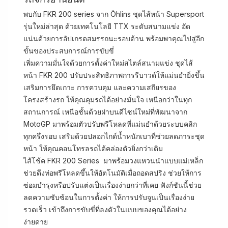
พบกับ FKR 200 series จาก Öhlins ชุดไส้หน้า Supersport
รุ่นใหม่ล่าสุด ด้วยเทคโนโลยี TTX ระดับสนามแข่ง อัด
แน่นด้วยการอัปเกรดสมรรถนะรอบด้าน พร้อมพาคุณไปสู่อีก
ขั้นของประสบการณ์การขับขี่
เพิ่มความมั่นใจด้วยการตั้งค่าใหม่สไตล์สนามแข่ง ชุดไส้
หน้า FKR 200 ปรับประสิทธิภาพการรีบาวด์ให้แม่นยำยิ่งขึ้น
เสริมการยึดเกาะ การควบคุม และความเสถียรของ
โครงสร้างรถ ให้คุณคุมรถได้อย่างมั่นใจ เหนือกว่าในทุก
สถานการณ์ เหนือชั้นด้วยฝาบนดีไซน์ใหม่ที่พัฒนาจาก
MotoGP มาพร้อมตัวปรับพรีโหลดที่แม่นยำด้วยระบบคลิก
ทุกครึ่งรอบ เสริมด้วยปลอกไกด์น้ำหนักเบาที่ช่วยลดภาระชุด
หน้า ให้คุณคอนโทรลรถได้คล่องตัวยิ่งกว่าเดิม
ไส้โช้ค FKR 200 Series มาพร้อมวงแหวนนำแบบแม่เหล็ก
ช่วยดึงท่อพรีโหลดขึ้นให้อัตโนมัติเมื่อถอดสปริง ช่วยให้การ
ซ่อมบำรุงหรือปรับแต่งเป็นเรื่องง่ายกว่าที่เคย ฟังก์ชันนี้ช่วย
ลดความซับซ้อนในการตั้งค่า ให้การปรับจูนเป็นเรื่องง่าย
รวดเร็ว เข้าถึงการขับขี่ที่ลงตัวในแบบของคุณได้อย่าง
ง่ายดาย