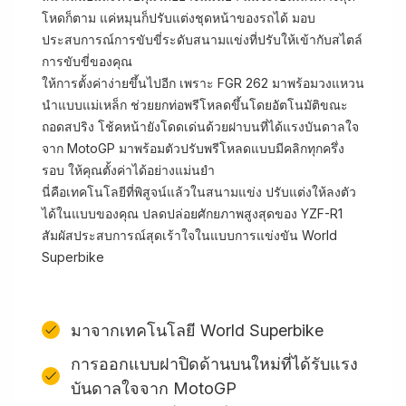
โหดก็ตาม แค่หมุนก็ปรับแต่งชุดหน้าของรถได้ มอบ
ประสบการณ์การขับขี่ระดับสนามแข่งที่ปรับให้เข้ากับสไตล์
การขับขี่ของคุณ
ให้การตั้งค่าง่ายขึ้นไปอีก เพราะ FGR 262 มาพร้อมวงแหวน
นำแบบแม่เหล็ก ช่วยยกท่อพรีโหลดขึ้นโดยอัตโนมัติขณะ
ถอดสปริง โช้คหน้ายังโดดเด่นด้วยฝาบนที่ได้แรงบันดาลใจ
จาก MotoGP มาพร้อมตัวปรับพรีโหลดแบบมีคลิกทุกครึ่ง
รอบ ให้คุณตั้งค่าได้อย่างแม่นยำ
นี่คือเทคโนโลยีที่พิสูจน์แล้วในสนามแข่ง ปรับแต่งให้ลงตัว
ได้ในแบบของคุณ ปลดปล่อยศักยภาพสูงสุดของ YZF-R1
สัมผัสประสบการณ์สุดเร้าใจในแบบการแข่งขัน World
Superbike
มาจากเทคโนโลยี World Superbike
การออกแบบฝาปิดด้านบนใหม่ที่ได้รับแรง
บันดาลใจจาก MotoGP