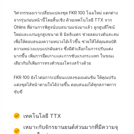
วิศวกรของเราเปลี่ยนแปลงชุด FKR 100 โฉมใหม่ แตกต่าง
จากรุ่นก่อนหน้านี้โดยสิ้นเชิง ด้วยเทคโนโลยี TTX จาก
Öhlins ที่ผ่านการพิสูจน์บนสนามแข่งมาแล้ว ลูกสูบดีไซน์
ใหม่และแกนลูกสูบขนาด 8 มิลลิเมตร ช่วยลดแรงดันสะสม
เพื่อให้ตอบสนองความหน่วงได้เร็วขึ้น ช่วยให้ได้คุณสมบัติ
ความหน่วงแบบแปรผันตรง ซึ่งมีตัวเลือกในการปรับแต่ง
มากขึ้น เพิ่มการยึดเกาะและการซับแรงกระแทก ในขณะ
เดียวกันก็เพิ่มการทรงตัวของโครงสร้างด้วย
FKR 100 ยังไวต่อการเปลี่ยนแปลงของแผ่นชิม ให้คุณปรับ
แต่งชุดไส้หน้าตามใจได้ง่ายขึ้น ตอบสนองได้ทุกสภาพการ
ขับขี่
เทคโนโลยี TTX
เหมาะกับจักรยานยนต์ส่วนมากที่มีความจุ