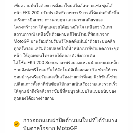
เพิ่มความมั่นใจด้วยการตั้งค่าใหม่สไตล์สนามแข่ง ชุดไส้
หน้า FKR 200 ปรับประสิทธิภาพการรีบาวด์ให้แม่นยำยิ่งขึ้น
เสริมการยึดเกาะ การควบคุม และความเสถียรของ
โครงสร้างรถ ให้คุณคุมรถได้อย่างมั่นใจ เหนือกว่าในทุก
สถานการณ์ เหนือชั้นด้วยฝาบนดีไซน์ใหม่ที่พัฒนาจาก
MotoGP มาพร้อมตัวปรับพรีโหลดที่แม่นยำด้วยระบบคลิก
ทุกครึ่งรอบ เสริมด้วยปลอกไกด์น้ำหนักเบาที่ช่วยลดภาระชุด
หน้า ให้คุณคอนโทรลรถได้คล่องตัวยิ่งกว่าเดิม
ไส้โช้ค FKR 200 Series มาพร้อมวงแหวนนำแบบแม่เหล็ก
ช่วยดึงท่อพรีโหลดขึ้นให้อัตโนมัติเมื่อถอดสปริง ช่วยให้การ
ซ่อมบำรุงหรือปรับแต่งเป็นเรื่องง่ายกว่าที่เคย ฟังก์ชันนี้ช่วย
เปลี่ยนการตั้งค่าที่ซับซ้อนให้กลายเป็นเรื่องง่ายและรวดเร็ว
ให้คุณเข้าถึงฟิลลิ่งการขับขี่ที่สมบูรณ์แบบในแบบฉบับของ
คุณเองได้อย่างง่ายดาย
การออกแบบฝาปิดด้านบนใหม่ที่ได้รับแรง
บันดาลใจจาก MotoGP