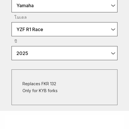
Yamaha
โมเดล
YZF R1 Race
ปี
2025
Replaces FKR 132
Only for KYB forks